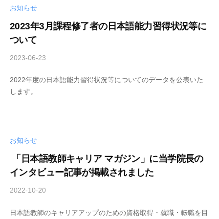
S
お知らせ
n
c
2023年3月課程修了者の日本語能力習得状況等に
g
h
ついて
u
o
o
a
2023-06-23
b
l
g
y
e
2022年度の日本語能力習得状況等についてのデータを公表いた
s
します。
c
S
h
c
o
h
o
o
l
お知らせ
o
「日本語教師キャリア マガジン」に当学院長の
l
インタビュー記事が掲載されました
2022-10-20
b
y
日本語教師のキャリアアップのための資格取得・就職・転職を目
s