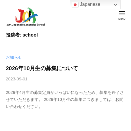
J
Japanese
O
A
J
a
J
J
投稿者:
school
p
O
O
a
A
A
n
日
J
e
お知らせ
本
s
a
2026年10月生の募集について
語
e
p
学
L
2023-09-01
b
a
院
a
y
n
n
2026年4月生の募集定員がいっぱいになったため、募集を終了さ
s
e
g
せていただきます。 2026年10月生の募集につきましては、お問
c
s
u
い合わせください。
h
a
e
o
g
L
o
e
l
a