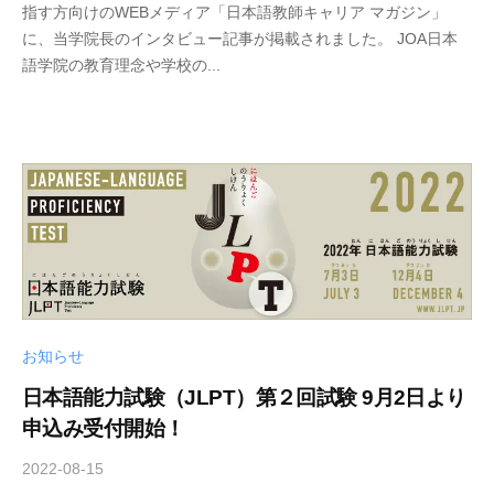
指す方向けのWEBメディア「日本語教師キャリア マガジン」
c
に、当学院長のインタビュー記事が掲載されました。 JOA日本
h
語学院の教育理念や学校の...
o
o
l
お知らせ
日本語能力試験（JLPT）第２回試験 9月2日より
申込み受付開始！
2022-08-15
b